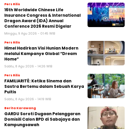
Pers Rilis
16th Worldwide Chinese Life
Insurance Congress & International
Dragon Award (IDA) Annual
Conference 2026 Resmi Digelar
Minggu, 9 Agu 2026 - 01:45 WIB
Pers Rilis
Himel Hadirkan Visi Hunian Modern
melalui Kampanye Global “Dream
Home”
Sabtu, 8 Agu 2026 - 14:26 WIB
Pers Rilis
FAMILIARITÉ: Ketika Sinema dan
Sastra Bertemu dalam Sebuah Karya
Puitis
Sabtu, 8 Agu 2026 - 14:19 WIB
Berita Karawang
GARDU Soroti Dugaan Pelanggaran
Domisili Calon BPD di Sabajaya dan
Kampungsawah