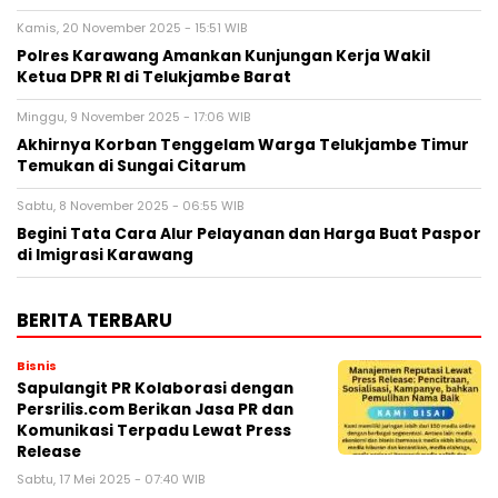
Kamis, 20 November 2025 - 15:51 WIB
Polres Karawang Amankan Kunjungan Kerja Wakil
Ketua DPR RI di Telukjambe Barat
Minggu, 9 November 2025 - 17:06 WIB
Akhirnya Korban Tenggelam Warga Telukjambe Timur
Temukan di Sungai Citarum
Sabtu, 8 November 2025 - 06:55 WIB
Begini Tata Cara Alur Pelayanan dan Harga Buat Paspor
di Imigrasi Karawang
BERITA TERBARU
Bisnis
Sapulangit PR Kolaborasi dengan
Persrilis.com Berikan Jasa PR dan
Komunikasi Terpadu Lewat Press
Release
Sabtu, 17 Mei 2025 - 07:40 WIB