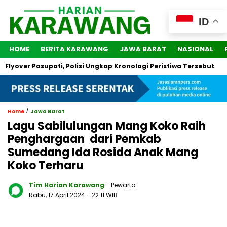
ID
HOME
BERITA KARAWANG
JAWA BARAT
NASIONAL
ver Pasupati, Polisi Ungkap Kronologi Peristiwa Tersebut
2 
/
Home
Jawa Barat
Lagu Sabilulungan Mang Koko Raih
Penghargaan dari Pemkab
Sumedang Ida Rosida Anak Mang
Koko Terharu
Tim Harian Karawang
- Pewarta
Rabu, 17 April 2024
- 22:11 WIB