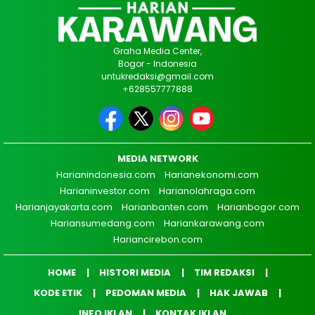
Graha Media Center,
Bogor - Indonesia
untukredaksi@gmail.com
+628557777888
MEDIA NETWORK
Harianindonesia.com
Harianekonomi.com
Harianinvestor.com
Harianolahraga.com
Harianjayakarta.com
Harianbanten.com
Harianbogor.com
Hariansumedang.com
Hariankarawang.com
Hariancirebon.com
HOME
HISTORI MEDIA
TIM REDAKSI
KODE ETIK
PEDOMAN MEDIA
HAK JAWAB
INFO IKLAN
KONTAK IKLAN