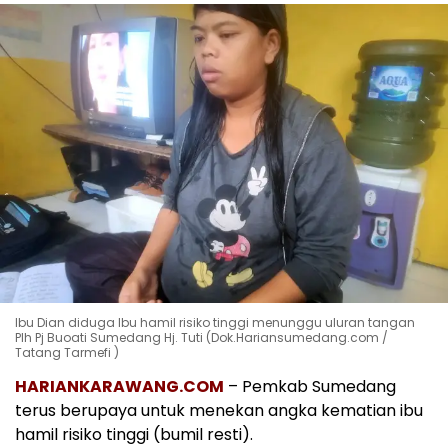
Ibu Dian diduga Ibu hamil risiko tinggi menunggu uluran tangan
Plh Pj Buoati Sumedang Hj. Tuti (Dok.Hariansumedang.com /
Tatang Tarmefi )
HARIANKARAWANG.COM
– Pemkab Sumedang
terus berupaya untuk menekan angka kematian ibu
hamil risiko tinggi (bumil resti).