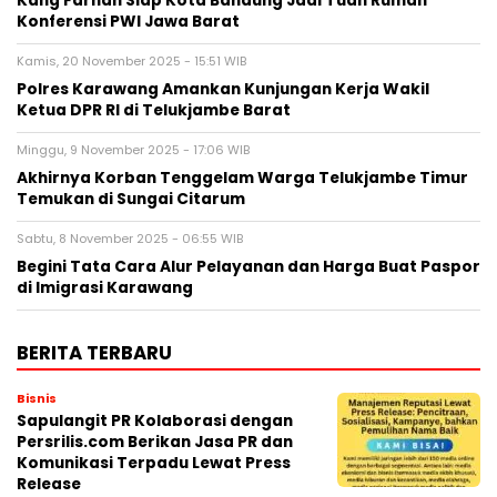
Kang Farhan Siap Kota Bandung Jadi Tuan Rumah
Konferensi PWI Jawa Barat
Kamis, 20 November 2025 - 15:51 WIB
Polres Karawang Amankan Kunjungan Kerja Wakil
Ketua DPR RI di Telukjambe Barat
Minggu, 9 November 2025 - 17:06 WIB
Akhirnya Korban Tenggelam Warga Telukjambe Timur
Temukan di Sungai Citarum
Sabtu, 8 November 2025 - 06:55 WIB
Begini Tata Cara Alur Pelayanan dan Harga Buat Paspor
di Imigrasi Karawang
BERITA TERBARU
Bisnis
Sapulangit PR Kolaborasi dengan
Persrilis.com Berikan Jasa PR dan
Komunikasi Terpadu Lewat Press
Release