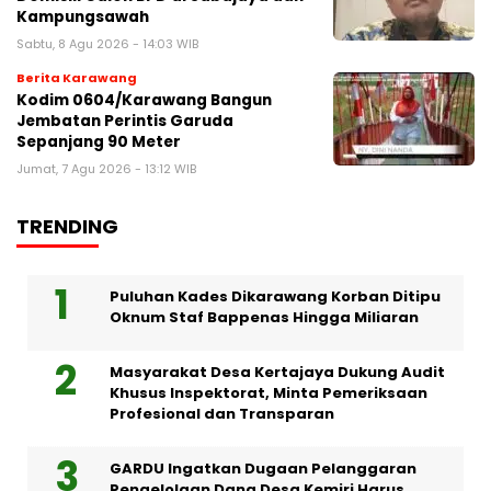
Kampungsawah
Sabtu, 8 Agu 2026 - 14:03 WIB
Berita Karawang
Kodim 0604/Karawang Bangun
Jembatan Perintis Garuda
Sepanjang 90 Meter
Jumat, 7 Agu 2026 - 13:12 WIB
TRENDING
Puluhan Kades Dikarawang Korban Ditipu
Oknum Staf Bappenas Hingga Miliaran
Masyarakat Desa Kertajaya Dukung Audit
Khusus Inspektorat, Minta Pemeriksaan
Profesional dan Transparan
GARDU Ingatkan Dugaan Pelanggaran
Pengelolaan Dana Desa Kemiri Harus