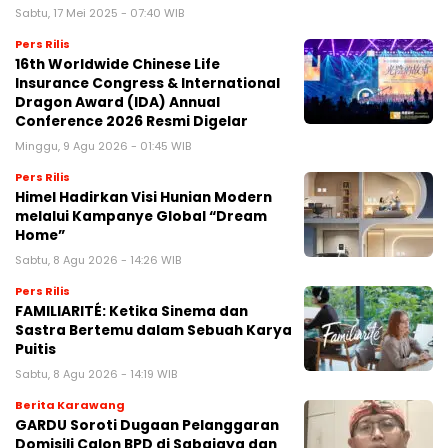
Sabtu, 17 Mei 2025 - 07:40 WIB
Pers Rilis
16th Worldwide Chinese Life
Insurance Congress & International
Dragon Award (IDA) Annual
Conference 2026 Resmi Digelar
Minggu, 9 Agu 2026 - 01:45 WIB
Pers Rilis
Himel Hadirkan Visi Hunian Modern
melalui Kampanye Global “Dream
Home”
Sabtu, 8 Agu 2026 - 14:26 WIB
Pers Rilis
FAMILIARITÉ: Ketika Sinema dan
Sastra Bertemu dalam Sebuah Karya
Puitis
Sabtu, 8 Agu 2026 - 14:19 WIB
Berita Karawang
GARDU Soroti Dugaan Pelanggaran
Domisili Calon BPD di Sabajaya dan