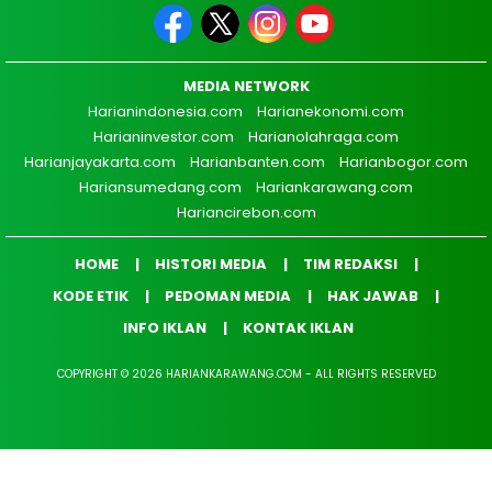
MEDIA NETWORK
Harianindonesia.com
Harianekonomi.com
Harianinvestor.com
Harianolahraga.com
Harianjayakarta.com
Harianbanten.com
Harianbogor.com
Hariansumedang.com
Hariankarawang.com
Hariancirebon.com
HOME
HISTORI MEDIA
TIM REDAKSI
KODE ETIK
PEDOMAN MEDIA
HAK JAWAB
INFO IKLAN
KONTAK IKLAN
COPYRIGHT © 2026 HARIANKARAWANG.COM - ALL RIGHTS RESERVED