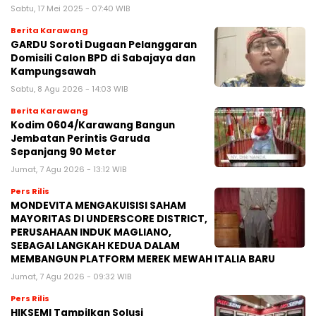
Sabtu, 17 Mei 2025 - 07:40 WIB
Berita Karawang
GARDU Soroti Dugaan Pelanggaran
Domisili Calon BPD di Sabajaya dan
Kampungsawah
Sabtu, 8 Agu 2026 - 14:03 WIB
Berita Karawang
Kodim 0604/Karawang Bangun
Jembatan Perintis Garuda
Sepanjang 90 Meter
Jumat, 7 Agu 2026 - 13:12 WIB
Pers Rilis
MONDEVITA MENGAKUISISI SAHAM
MAYORITAS DI UNDERSCORE DISTRICT,
PERUSAHAAN INDUK MAGLIANO,
SEBAGAI LANGKAH KEDUA DALAM
MEMBANGUN PLATFORM MEREK MEWAH ITALIA BARU
Jumat, 7 Agu 2026 - 09:32 WIB
Pers Rilis
HIKSEMI Tampilkan Solusi